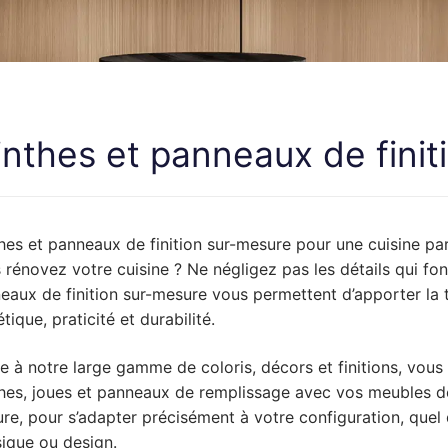
novation de cuisine
e lave-vaisselle
neaux de finition
ir
te
Aviva
te relevante
e lave-vaisselle
neaux de finition
ir
te
 Brico Depot
e lave-vaisselle
novation de cuisine
ir
te
But
inthes et panneaux de finit
novation de cuisine
ir
te
 Castorama
novation de cuisine
ir
te
 Conforama
thes et panneaux de finition sur-mesure pour une cuisine p
novation de cuisine
ir
te
Cuisinella
 rénovez votre cuisine ? Ne négligez pas les détails qui font
eaux de finition sur-mesure vous permettent d’apporter la 
novation de cuisine
ir
te
Cuisines References
tique, praticité et durabilité.
novation de cuisine
ir
te
Cuisine Plus
e à notre large gamme de coloris, décors et finitions, vou
thes, joues et panneaux de remplissage avec vos meubles de
novation de cuisine
ir
te
 Darty
re, pour s’adapter précisément à votre configuration, quel q
novation de cuisine
ir
te
Envia
sique ou design.