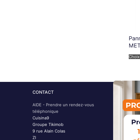
Pann
MET
Choix
CONTACT
Produit
Questio
AIDE - Prendre un rendez-vous
Inspirat
téléphonique
Façade 
Cuisina9
Façade 
Groupe Tikimob
Façade d
9 rue Alain Colas
Tiroir d
ZI