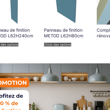
eau de finition
Panneau de finition
Compl
OD L62H240cm
METOD L62H80cm
rénova
 des options
Choix des options
LIENS UTILES
s et infos
Fabrication, livraison et paiement
ns fréquentes
AIDE - Prendre un rendez-vous
ion
téléphonique
de porte
Comment sont réalisés nos meub
de porte avec charnières
Qui sommes-nous ?
e tiroir
CGV
e cuisine
Mentions légales