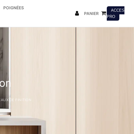
POIGNÉES
ACCES
PANIER
PRO
ion
AUX DE FINITION