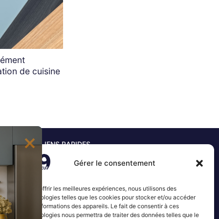
ément
tion de cuisine
LIENS RAPIDES
Accueil
Gérer le consentement
Mon compte
Nos produits
les ?
Panier
Pour offrir les meilleures expériences, nous utilisons des
Blog
technologies telles que les cookies pour stocker et/ou accéder
Contact
aux informations des appareils. Le fait de consentir à ces
technologies nous permettra de traiter des données telles que le