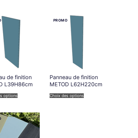
u de finition
Panneau de finition
D L39H86cm
METOD L62H220cm
s options
Choix des options