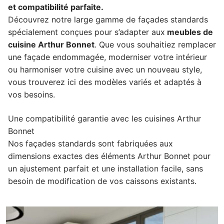
et compatibilité parfaite.
Complément rénovation de cuisine
Façade de porte lave-vaisselle
Plinthes et panneaux de finition
Façade de tiroir
Façade de porte
Pour caissons Aviva
Découvrez notre large gamme de façades standards
spécialement conçues pour s’adapter aux
meubles de
Façade de porte relevante
Façade de porte lave-vaisselle
Plinthes et panneaux de finition
Façade de tiroir
Façade de porte
Pour caissons Brico Depot
cuisine Arthur Bonnet
. Que vous souhaitiez remplacer
une façade endommagée, moderniser votre intérieur
Façade de porte lave-vaisselle
Complément rénovation de cuisine
Façade de tiroir
Façade de porte
Pour caissons But
ou harmoniser votre cuisine avec un nouveau style,
vous trouverez ici des modèles variés et adaptés à
Complément rénovation de cuisine
Façade de tiroir
Façade de porte
Pour caissons Castorama
vos besoins.
Complément rénovation de cuisine
Façade de tiroir
Façade de porte
Pour caissons Conforama
Une compatibilité garantie avec les cuisines Arthur
Complément rénovation de cuisine
Façade de tiroir
Façade de porte
Pour caissons Cuisinella
Bonnet
Nos façades standards sont fabriquées aux
Complément rénovation de cuisine
Façade de tiroir
Façade de porte
Pour caissons Cuisines References
dimensions exactes des éléments Arthur Bonnet pour
un ajustement parfait et une installation facile, sans
Complément rénovation de cuisine
Façade de tiroir
Façade de porte
Pour caissons Cuisine Plus
besoin de modification de vos caissons existants.
Complément rénovation de cuisine
Façade de tiroir
Façade de porte
Pour caissons Darty
Complément rénovation de cuisine
Façade de tiroir
Façade de porte
Pour caissons Envia