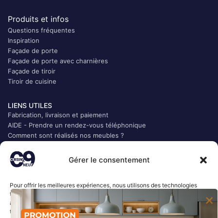
Produits et infos
Questions fréquentes
Inspiration
Façade de porte
Façade de porte avec charnières
Façade de tiroir
Tiroir de cuisine
LIENS UTILES
Fabrication, livraison et paiement
AIDE - Prendre un rendez-vous téléphonique
Comment sont réalisés nos meubles ?
Qui sommes-nous ?
CGV
Gérer le consentement
Mentions légales
Politique de confidentialité
Pour offrir les meilleures expériences, nous utilisons des technologies
Plan du site
telles que les cookies pour stocker et/ou accéder aux informations des
Accès Presse
appareils. Le fait de consentir à ces technologies nous permettra de
traiter des données telles que le comportement de navigation ou les ID