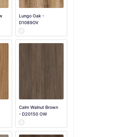
ow
Lungo Oak -
D1089OV
Calm Walnut Brown
- D20150 OW