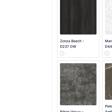
Zonza Beech -
Mar
D237 OW
D44
Piet
Béton Vesuv -
Anth