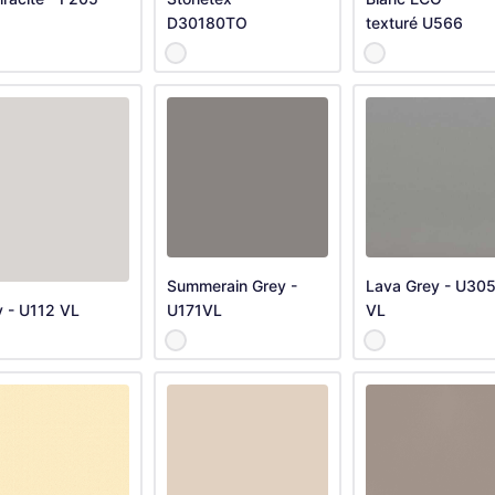
D30180TO
texturé U566
Summerain Grey -
Lava Grey - U30
y - U112 VL
U171VL
VL