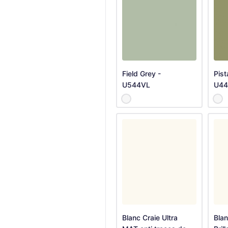
Field Grey -
Pist
U544VL
U44
Blanc Craie Ultra
Blan