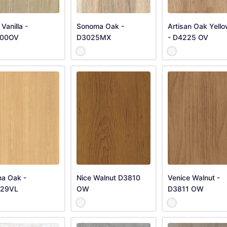
Vanilla -
Sonoma Oak -
Artisan Oak Yell
00OV
D3025MX
- D4225 OV
na Oak -
Nice Walnut D3810
Venice Walnut -
29VL
OW
D3811 OW