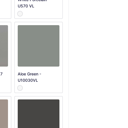
U570 VL
57
Aloe Green -
U10030VL