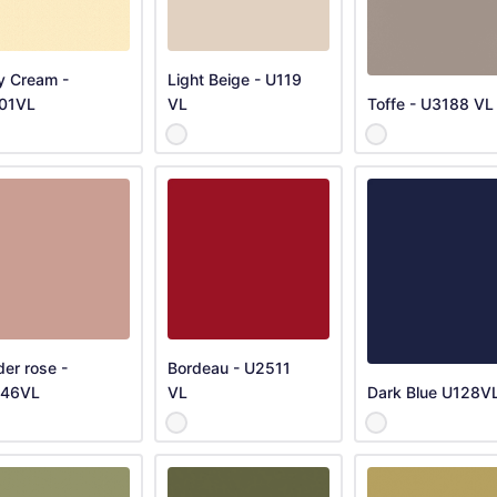
y Cream -
Light Beige - U119
01VL
VL
Toffe - U3188 VL
er rose -
Bordeau - U2511
46VL
VL
Dark Blue U128V