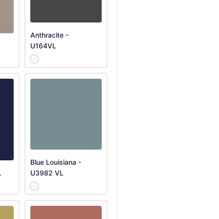
Anthracite -
U164VL
Blue Louisiana -
L
U3982 VL