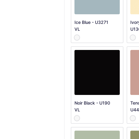
Ice Blue - U3271
Ivor
VL
U13
Noir Black - U190
Tend
VL
U44