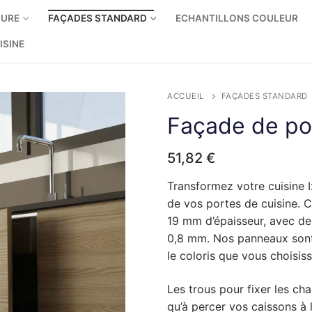
SURE
FAÇADES STANDARD
ECHANTILLONS COULEUR
ISINE
ACCUEIL
FAÇADES STANDARD
Façade de por
re
ine sur mesure
51,82
€
e – nouvelles charnières
 IKEA Enhet
eur
Transformez votre cuisine 
de vos portes de cuisine. C
e – charnières d’origine
te
 IKEA Faktum
19 mm d’épaisseur, avec de
0,8 mm. Nos panneaux sont 
ir
ir
ine
te
 IKEA Metod
le coloris que vous choisiss
ne côtés bois
novation de cuisine
ir
te
 LEROY MERLIN Delinia
Les trous pour fixer les cha
ne cotés métalliques
neaux de finition
ir
qu’à percer vos caissons à 
te
Arthur Bonnet