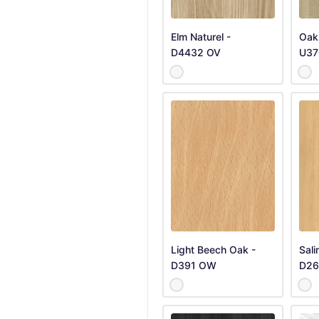
Elm Naturel -
Oak 
D4432 OV
U37
Light Beech Oak -
Sali
D391 OW
D26