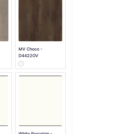
4
MV Choco -
D4422OV
White Porcelain -