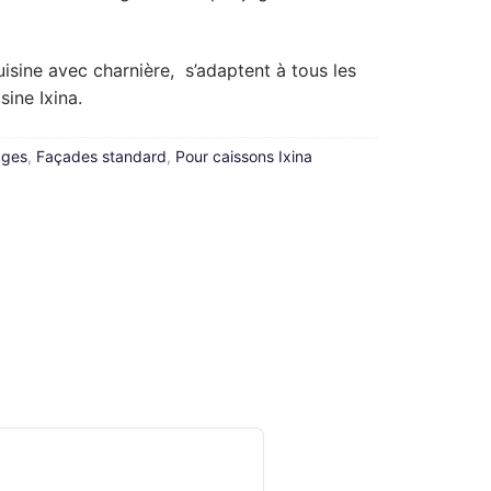
isine avec charnière, s’adaptent à tous les
ine Ixina.
ages
,
Façades standard
,
Pour caissons Ixina