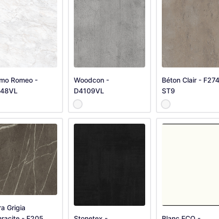
mo Romeo -
Woodcon -
Béton Clair - F27
48VL
D4109VL
ST9
ra Grigia
racite - F205
Stonetex -
Blanc ECO -