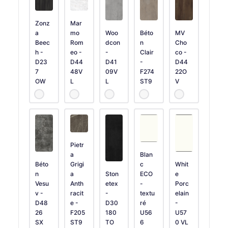
Zonz
Mar
a
mo
Woo
Béto
MV
Beec
Rom
dcon
n
Cho
h -
eo -
-
Clair
co -
D23
D44
D41
-
D44
7
48V
09V
F274
22O
OW
L
L
ST9
V
Pietr
a
Blan
Béto
Grigi
c
Whit
n
a
Ston
ECO
e
Vesu
Anth
etex
-
Porc
v -
racit
-
textu
elain
D48
e -
D30
ré
-
26
F205
180
U56
U57
SX
ST9
TO
6
0 VL