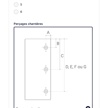
5
6
Perçages charnières