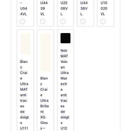
-
U44
U25
U44
U10
U54
39
08V
38V
020
4VL
VL
L
L
VL
Noir
MAT
Blan
Volc
c
an
Crai
Ultra
e
Blan
Mat
Ultra
c
extr
MAT
Crai
a
anti
e
anti
trac
Ultra
trac
es
Brilla
es
de
nt
de
doigt
XG
doigt
s
Glos
s
U111
s –
U12