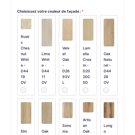
Choisissez votre couleur de façade :
*
Rusti
c
Ches
Velv
Lam
nut
Lime
et
ella
Oak
Whit
Whit
Oak
Crea
Natu
e -
e -
-
m -
rel -
D44
D44
D26
D20
D44
19
11
93V
200
28
OV
OV
L
SD
OV
Artis
Sono
an
Lung
Elm
Oak
ma
Oak
o