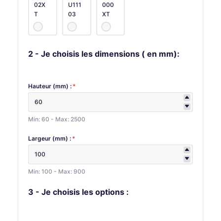
02X
U111
000
T
03
XT
2 - Je choisis les dimensions ( en mm):
Hauteur (mm) :
*
Min: 60 - Max: 2500
Largeur (mm) :
*
Min: 100 - Max: 900
3 - Je choisis les options :