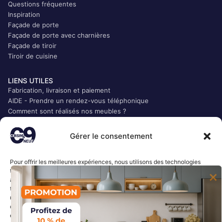
Questions fréquentes
Inspiration
Façade de porte
Façade de porte avec charnières
Façade de tiroir
Tiroir de cuisine
LIENS UTILES
Fabrication, livraison et paiement
AIDE - Prendre un rendez-vous téléphonique
Comment sont réalisés nos meubles ?
Qui sommes-nous ?
CGV
Gérer le consentement
Mentions légales
Politique de confidentialité
Pour offrir les meilleures expériences, nous utilisons des technologies
Plan du site
telles que les cookies pour stocker et/ou accéder aux informations des
Accès Presse
appareils. Le fait de consentir à ces technologies nous permettra de
traiter des données telles que le comportement de navigation ou les ID
uniques sur ce site. Le fait de ne pas consentir ou de retirer son
LIENS RAPIDES
consentement peut avoir un effet négatif sur certaines caractéristiques
Accueil
et fonctions.
Mon compte