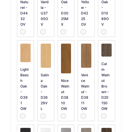
Natu
Vanil
Oak
Yello
Oak
rel -
la -
-
w -
-
D44
U37
D30
D42
D10
32
00O
25M
25
89O
OV
V
X
OV
V
Cal
Light
m
Beec
Salin
Veni
Waln
h
a
Nice
ce
ut
Oak
Oak
Waln
Waln
Bro
-
-
ut
ut -
wn -
D39
D26
D38
D38
D20
1
29V
10
11
150
OW
L
OW
OW
OW