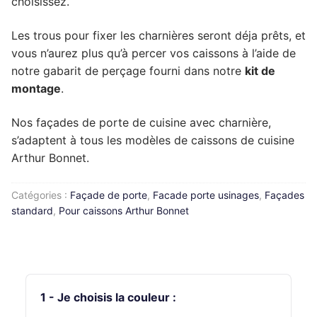
choisissez.
Complément rénovation de cuisine
Façade de tiroir
Façade de porte
Pour caissons Ixina
Les trous pour fixer les charnières seront déja prêts, et
vous n’aurez plus qu’à percer vos caissons à l’aide de
Complément rénovation de cuisine
Façade de tiroir
Façade de porte
Pour caissons Lapeyre
notre gabarit de perçage fourni dans notre
kit de
Complément rénovation de cuisine
Façade de tiroir
Façade de porte
montage
.
Pour caissons Mobalpa
Complément rénovation de cuisine
Façade de tiroir
Façade de porte
Pour caissons Schmidt
Nos façades de porte de cuisine avec charnière,
s’adaptent à tous les modèles de caissons de cuisine
Complément rénovation de cuisine
Façade de tiroir
Façade de porte
Pour caissons SoCoo’c
Arthur Bonnet.
Complément rénovation de cuisine
Façade de tiroir
Façade de porte
Catégories :
Façade de porte
,
Facade porte usinages
,
Façades
standard
,
Pour caissons Arthur Bonnet
Complément rénovation de cuisine
Façade de tiroir
Complément rénovation de cuisine
1 - Je choisis la couleur :