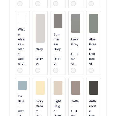
Whit
e
Sum
Alas
mer
Lava
Aloe
ka -
ain
Grey
Gree
blan
Grey
Grey
-
n -
c
-
-
U30
U10
U86
U112
U171
57
030
81VL
VL
VL
VL
VL
Ice
Blue
Ivory
Light
Toffe
Anth
-
Crea
Beig
-
racit
U32
m -
e -
U31
e -
71
U13
U119
88
U16