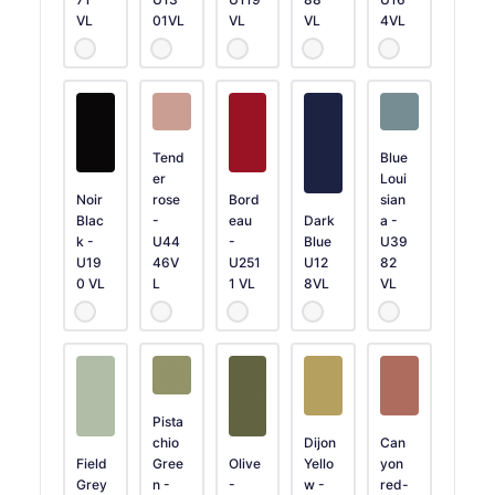
VL
01VL
VL
VL
4VL
Tend
Blue
er
Loui
Noir
rose
Bord
sian
Blac
-
eau
Dark
a -
k -
U44
-
Blue
U39
U19
46V
U251
U12
82
0 VL
L
1 VL
8VL
VL
Pista
chio
Dijon
Can
Field
Gree
Olive
Yello
yon
Grey
n -
-
w -
red-