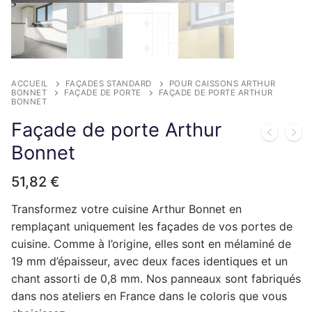
Complément rénovation de cuisine
Façade de porte lave-vaisselle
Plinthes et panneaux de finition
Façade de tiroir
Façade de porte
Pour caissons Aviva
Façade de porte relevante
Façade de porte lave-vaisselle
Plinthes et panneaux de finition
Façade de tiroir
Façade de porte
Pour caissons Brico Depot
ACCUEIL
FAÇADES STANDARD
POUR CAISSONS ARTHUR
Façade de porte lave-vaisselle
Complément rénovation de cuisine
Façade de tiroir
Façade de porte
Pour caissons But
BONNET
FAÇADE DE PORTE
FAÇADE DE PORTE ARTHUR
BONNET
Complément rénovation de cuisine
Façade de tiroir
Façade de porte
Pour caissons Castorama
Façade de porte Arthur
Bonnet
Complément rénovation de cuisine
Façade de tiroir
Façade de porte
Pour caissons Conforama
Complément rénovation de cuisine
51,82
€
Façade de tiroir
Façade de porte
Pour caissons Cuisinella
Transformez votre cuisine Arthur Bonnet en
Complément rénovation de cuisine
Façade de tiroir
Façade de porte
Pour caissons Cuisines References
remplaçant uniquement les façades de vos portes de
Complément rénovation de cuisine
Façade de tiroir
Façade de porte
Pour caissons Cuisine Plus
cuisine. Comme à l’origine, elles sont en mélaminé de
19 mm d’épaisseur, avec deux faces identiques et un
Complément rénovation de cuisine
Façade de tiroir
Façade de porte
Pour caissons Darty
chant assorti de 0,8 mm. Nos panneaux sont fabriqués
dans nos ateliers en France dans le coloris que vous
Complément rénovation de cuisine
Façade de tiroir
Façade de porte
Pour caissons Envia