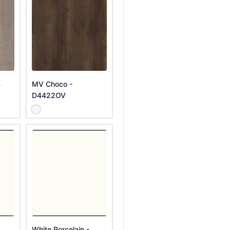
4
MV Choco -
D4422OV
White Porcelain -