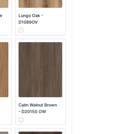
ow
Lungo Oak -
D1089OV
Calm Walnut Brown
- D20150 OW