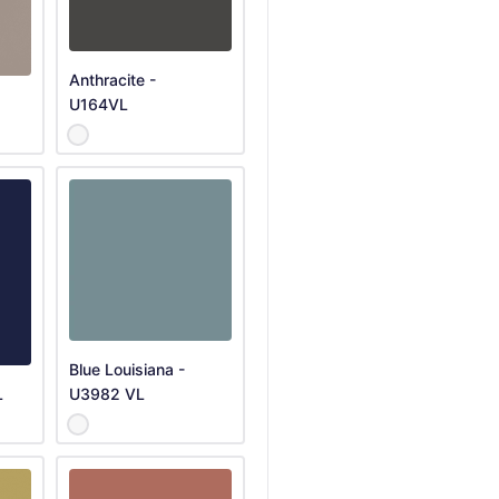
Anthracite -
U164VL
Blue Louisiana -
L
U3982 VL