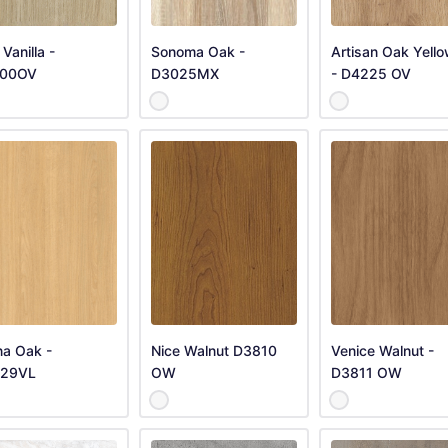
Vanilla -
Sonoma Oak -
Artisan Oak Yell
00OV
D3025MX
- D4225 OV
na Oak -
Nice Walnut D3810
Venice Walnut -
29VL
OW
D3811 OW