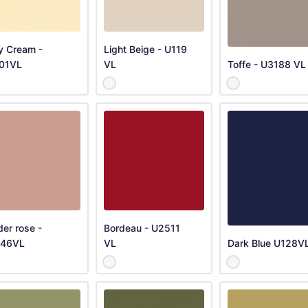
y Cream -
Light Beige - U119
01VL
VL
Toffe - U3188 VL
er rose -
Bordeau - U2511
46VL
VL
Dark Blue U128V