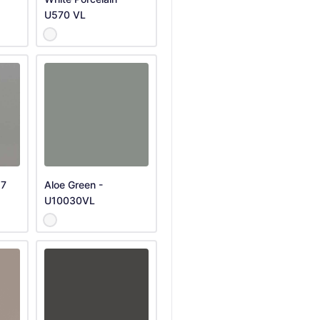
U570 VL
57
Aloe Green -
U10030VL