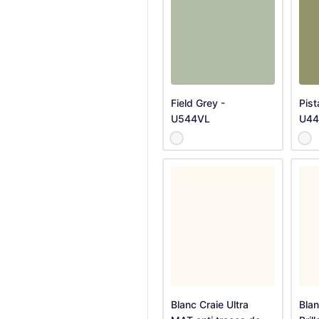
Field Grey -
Pist
U544VL
U44
Blanc Craie Ultra
Blan