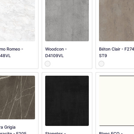
mo Romeo -
Woodcon -
Béton Clair - F27
48VL
D4109VL
ST9
ra Grigia
racite - F205
Stonetex -
Blanc ECO -