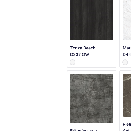
Zonza Beech -
Mar
D237 OW
D44
Piet
Béton Vesuv -
Anth