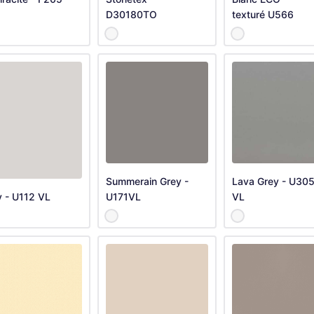
D30180TO
texturé U566
Summerain Grey -
Lava Grey - U30
y - U112 VL
U171VL
VL