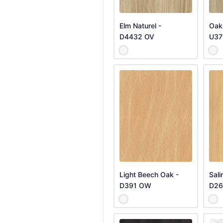
Elm Naturel -
Oak 
D4432 OV
U37
Light Beech Oak -
Sali
D391 OW
D26