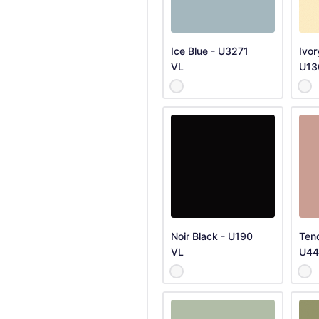
Ice Blue - U3271
Ivor
VL
U13
Noir Black - U190
Tend
VL
U44