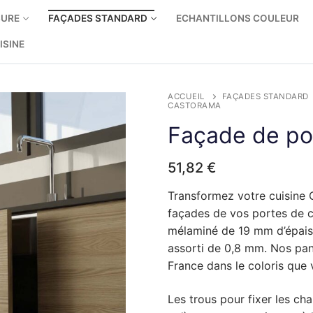
SURE
FAÇADES STANDARD
ECHANTILLONS COULEUR
ISINE
ACCUEIL
FAÇADES STANDARD
CASTORAMA
re
Façade de po
ine sur mesure
51,82
€
e – nouvelles charnières
 IKEA Enhet
eur
Transformez votre cuisine
façades de vos portes de cu
e – charnières d’origine
te
 IKEA Faktum
mélaminé de 19 mm d’épaiss
ir
ir
ine
te
 IKEA Metod
assorti de 0,8 mm. Nos pan
France dans le coloris que 
ne côtés bois
novation de cuisine
ir
te
 LEROY MERLIN Delinia
Les trous pour fixer les cha
ne cotés métalliques
neaux de finition
ir
te
Arthur Bonnet