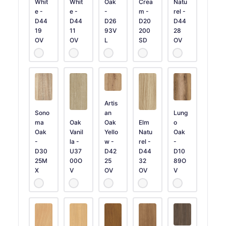
Whit
Whit
Oak
Crea
Natu
e -
e -
-
m -
rel -
D44
D44
D26
D20
D44
19
11
93V
200
28
OV
OV
L
SD
OV
Artis
Sono
an
Lung
ma
Oak
Oak
Elm
o
Oak
Vanil
Yello
Natu
Oak
-
la -
w -
rel -
-
D30
U37
D42
D44
D10
25M
00O
25
32
89O
X
V
OV
OV
V