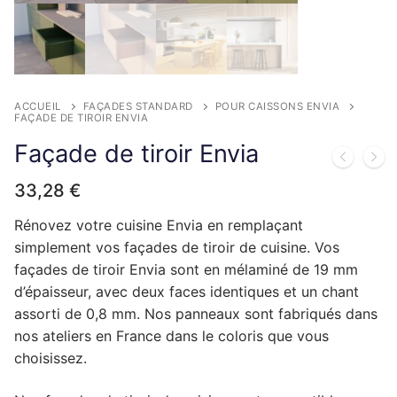
Complément rénovation de cuisine
Façade de porte lave-vaisselle
Plinthes et panneaux de finition
Façade de tiroir
Façade de porte
Pour caissons Aviva
Façade de porte relevante
Façade de porte lave-vaisselle
Plinthes et panneaux de finition
Façade de tiroir
Façade de porte
Pour caissons Brico Depot
ACCUEIL
FAÇADES STANDARD
POUR CAISSONS ENVIA
Façade de porte lave-vaisselle
Complément rénovation de cuisine
Façade de tiroir
Façade de porte
Pour caissons But
FAÇADE DE TIROIR ENVIA
Façade de tiroir Envia
Complément rénovation de cuisine
Façade de tiroir
Façade de porte
Pour caissons Castorama
33,28
€
Complément rénovation de cuisine
Façade de tiroir
Façade de porte
Pour caissons Conforama
Rénovez votre cuisine Envia en remplaçant
Complément rénovation de cuisine
Façade de tiroir
Façade de porte
Pour caissons Cuisinella
simplement vos façades de tiroir de cuisine. Vos
Complément rénovation de cuisine
Façade de tiroir
façades de tiroir Envia sont en mélaminé de 19 mm
Façade de porte
Pour caissons Cuisines References
d’épaisseur, avec deux faces identiques et un chant
Complément rénovation de cuisine
Façade de tiroir
Façade de porte
Pour caissons Cuisine Plus
assorti de 0,8 mm. Nos panneaux sont fabriqués dans
nos ateliers en France dans le coloris que vous
Complément rénovation de cuisine
Façade de tiroir
Façade de porte
Pour caissons Darty
choisissez.
Complément rénovation de cuisine
Façade de tiroir
Façade de porte
Pour caissons Envia