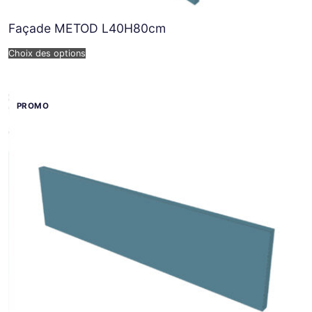
Façade METOD L40H80cm
Choix des options