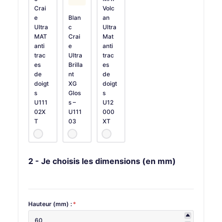
Crai
Volc
e
Blan
an
Ultra
c
Ultra
MAT
Crai
Mat
anti
e
anti
trac
Ultra
trac
es
Brilla
es
de
nt
de
doigt
XG
doigt
s
Glos
s
U111
s –
U12
02X
U111
000
T
03
XT
2 - Je choisis les dimensions (en mm)
Hauteur (mm) :
*