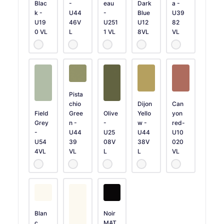
Blac
-
eau
Dark
a -
k -
U44
-
Blue
U39
U19
46V
U251
U12
82
0 VL
L
1 VL
8VL
VL
Pista
chio
Dijon
Can
Field
Gree
Olive
Yello
yon
Grey
n -
-
w -
red-
-
U44
U25
U44
U10
U54
39
08V
38V
020
4VL
VL
L
L
VL
Blan
Noir
c
MAT