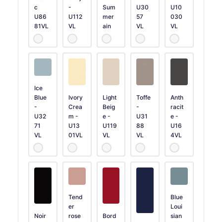
c
-
Sum
U30
U10
U86
U112
mer
57
030
81VL
VL
ain
VL
VL
Ice
Blue
Ivory
Light
Toffe
Anth
-
Crea
Beig
-
racit
U32
m -
e -
U31
e -
71
U13
U119
88
U16
VL
01VL
VL
VL
4VL
Tend
Blue
er
Loui
Noir
rose
Bord
sian