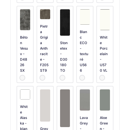
Pietr
a
Blan
Béto
Grigi
c
Whit
n
a
Ston
ECO
e
Vesu
Anth
etex
-
Porc
v -
racit
-
textu
elain
D48
e -
D30
ré
-
26
F205
180
U56
U57
SX
ST9
TO
6
0 VL
Whit
e
Alas
Lava
Aloe
ka -
Grey
Gree
blan
Grey
-
n -