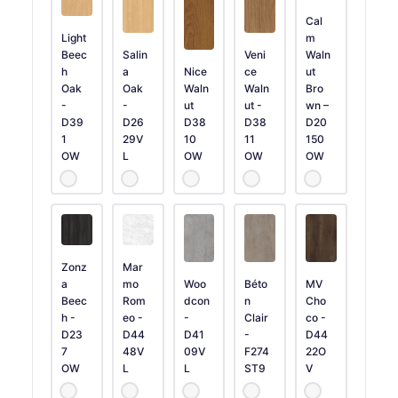
Cal
Light
m
Beec
Salin
Veni
Waln
h
a
Nice
ce
ut
Oak
Oak
Waln
Waln
Bro
-
-
ut
ut -
wn –
D39
D26
D38
D38
D20
1
29V
10
11
150
OW
L
OW
OW
OW
Zonz
Mar
a
mo
Woo
Béto
MV
Beec
Rom
dcon
n
Cho
h -
eo -
-
Clair
co -
D23
D44
D41
-
D44
7
48V
09V
F274
22O
OW
L
L
ST9
V