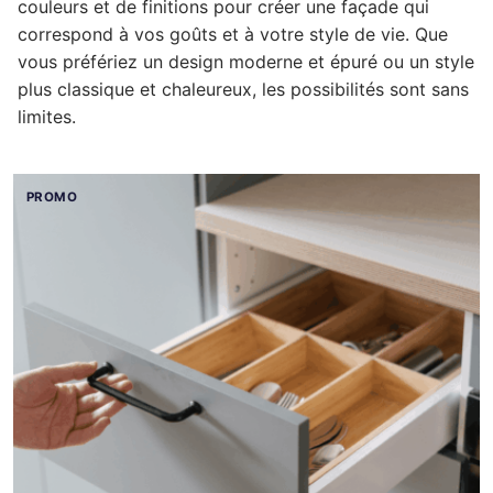
couleurs et de finitions pour créer une façade qui
correspond à vos goûts et à votre style de vie. Que
Complément rénovation de cuisine
Façade de tiroir
Façade de porte
Pour caissons Ixina
vous préfériez un design moderne et épuré ou un style
Complément rénovation de cuisine
Façade de tiroir
Façade de porte
Pour caissons Lapeyre
plus classique et chaleureux, les possibilités sont sans
limites.
Complément rénovation de cuisine
Façade de tiroir
Façade de porte
Pour caissons Mobalpa
Complément rénovation de cuisine
Façade de tiroir
Façade de porte
Pour caissons Schmidt
Complément rénovation de cuisine
Façade de tiroir
Façade de porte
Pour caissons SoCoo’c
Complément rénovation de cuisine
Façade de tiroir
Façade de porte
Complément rénovation de cuisine
Façade de tiroir
Complément rénovation de cuisine