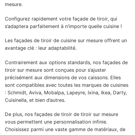
mesure.
Complément rénovation de cuisine
Façade de porte lave-vaisselle
Plinthes et panneaux de finition
Façade de tiroir
Façade de porte
Pour caissons Aviva
Configurez rapidement votre façade de tiroir, qui
Façade de porte relevante
Façade de porte lave-vaisselle
Plinthes et panneaux de finition
Façade de tiroir
Façade de porte
Pour caissons Brico Depot
s’adaptera parfaitement à n’importe quelle cuisine !
Façade de porte lave-vaisselle
Complément rénovation de cuisine
Façade de tiroir
Façade de porte
Pour caissons But
Les façades de tiroir de cuisine sur mesure offrent un
avantage clé : leur adaptabilité.
Complément rénovation de cuisine
Façade de tiroir
Façade de porte
Pour caissons Castorama
Contrairement aux options standards, nos façades de
Complément rénovation de cuisine
Façade de tiroir
Façade de porte
Pour caissons Conforama
tiroir sur mesure sont conçues pour s’ajuster
précisément aux dimensions de vos caissons. Elles
Complément rénovation de cuisine
Façade de tiroir
Façade de porte
Pour caissons Cuisinella
sont compatibles avec toutes les marques de cuisines
Complément rénovation de cuisine
Façade de tiroir
Façade de porte
Pour caissons Cuisines References
: Schmidt, Aviva, Mobalpa, Lapeyre, Ixina, Ikea, Darty,
Cuisinella, et bien d’autres.
Complément rénovation de cuisine
Façade de tiroir
Façade de porte
Pour caissons Cuisine Plus
De plus, nos façades de tiroir de tiroir sur mesure
Complément rénovation de cuisine
Façade de tiroir
Façade de porte
Pour caissons Darty
vous permettent une personnalisation infinie.
Choisissez parmi une vaste gamme de matériaux, de
Complément rénovation de cuisine
Façade de tiroir
Façade de porte
Pour caissons Envia