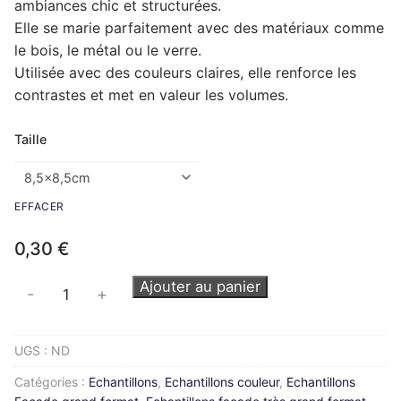
ambiances chic et structurées.
Elle se marie parfaitement avec des matériaux comme
Complément rénovation de cuisine
Façade de tiroir
Façade de porte
Pour caissons Ixina
le bois, le métal ou le verre.
Complément rénovation de cuisine
Façade de tiroir
Façade de porte
Pour caissons Lapeyre
Utilisée avec des couleurs claires, elle renforce les
contrastes et met en valeur les volumes.
Complément rénovation de cuisine
Façade de tiroir
Façade de porte
Pour caissons Mobalpa
Taille
Complément rénovation de cuisine
Façade de tiroir
Façade de porte
Pour caissons Schmidt
Complément rénovation de cuisine
Façade de tiroir
Façade de porte
Pour caissons SoCoo’c
EFFACER
Complément rénovation de cuisine
Façade de tiroir
Façade de porte
0,30
€
Complément rénovation de cuisine
Façade de tiroir
quantité
Ajouter au panier
-
+
de
Complément rénovation de cuisine
Anthracite-
UGS :
ND
U164VL
Catégories :
Echantillons
,
Echantillons couleur
,
Echantillons