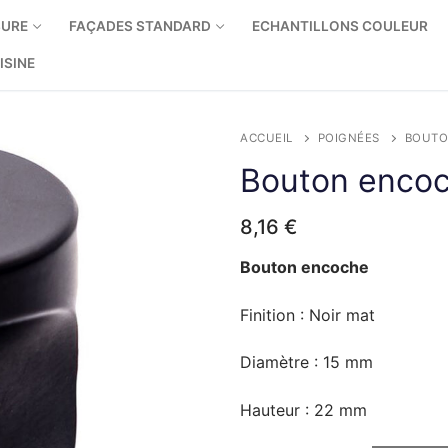
SURE
FAÇADES STANDARD
ECHANTILLONS COULEUR
ISINE
ACCUEIL
POIGNÉES
BOUTO
Bouton encoc
re
ine sur mesure
8,16
€
e – nouvelles charnières
 IKEA Enhet
eur
Bouton encoche
e – charnières d’origine
te
 IKEA Faktum
Finition : Noir mat
ir
ir
ine
te
 IKEA Metod
Diamètre : 15 mm
ne côtés bois
novation de cuisine
ir
te
 LEROY MERLIN Delinia
Hauteur : 22 mm
ne cotés métalliques
neaux de finition
ir
te
Arthur Bonnet