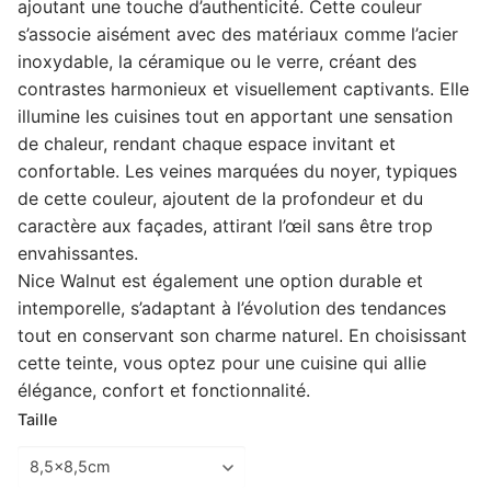
ajoutant une touche d’authenticité. Cette couleur
s’associe aisément avec des matériaux comme l’acier
Complément rénovation de cuisine
Façade de tiroir
Façade de porte
Pour caissons Ixina
inoxydable, la céramique ou le verre, créant des
Complément rénovation de cuisine
Façade de tiroir
Façade de porte
Pour caissons Lapeyre
contrastes harmonieux et visuellement captivants. Elle
illumine les cuisines tout en apportant une sensation
Complément rénovation de cuisine
Façade de tiroir
Façade de porte
Pour caissons Mobalpa
de chaleur, rendant chaque espace invitant et
confortable. Les veines marquées du noyer, typiques
Complément rénovation de cuisine
Façade de tiroir
Façade de porte
Pour caissons Schmidt
de cette couleur, ajoutent de la profondeur et du
caractère aux façades, attirant l’œil sans être trop
Complément rénovation de cuisine
Façade de tiroir
Façade de porte
Pour caissons SoCoo’c
envahissantes.
Complément rénovation de cuisine
Nice Walnut est également une option durable et
Façade de tiroir
Façade de porte
intemporelle, s’adaptant à l’évolution des tendances
Complément rénovation de cuisine
Façade de tiroir
tout en conservant son charme naturel. En choisissant
cette teinte, vous optez pour une cuisine qui allie
Complément rénovation de cuisine
élégance, confort et fonctionnalité.
Taille