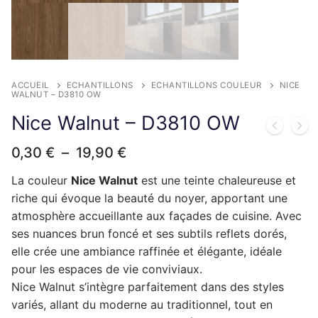
Complément rénovation de cuisine
Façade de porte lave-vaisselle
Plinthes et panneaux de finition
Façade de tiroir
Façade de porte
Pour caissons Aviva
Façade de porte relevante
Façade de porte lave-vaisselle
Plinthes et panneaux de finition
Façade de tiroir
Façade de porte
Pour caissons Brico Depot
ACCUEIL
ECHANTILLONS
ECHANTILLONS COULEUR
NICE
Façade de porte lave-vaisselle
Complément rénovation de cuisine
Façade de tiroir
Façade de porte
Pour caissons But
WALNUT – D3810 OW
Nice Walnut – D3810 OW
Complément rénovation de cuisine
Façade de tiroir
Façade de porte
Pour caissons Castorama
Plage
0,30
€
–
19,90
€
Complément rénovation de cuisine
Façade de tiroir
Façade de porte
Pour caissons Conforama
de
prix :
La couleur
Nice Walnut
est une teinte chaleureuse et
Complément rénovation de cuisine
Façade de tiroir
Façade de porte
Pour caissons Cuisinella
0,30 €
riche qui évoque la beauté du noyer, apportant une
à
Complément rénovation de cuisine
Façade de tiroir
atmosphère accueillante aux façades de cuisine. Avec
Façade de porte
Pour caissons Cuisines References
19,90 €
ses nuances brun foncé et ses subtils reflets dorés,
Complément rénovation de cuisine
Façade de tiroir
Façade de porte
Pour caissons Cuisine Plus
elle crée une ambiance raffinée et élégante, idéale
pour les espaces de vie conviviaux.
Complément rénovation de cuisine
Façade de tiroir
Façade de porte
Pour caissons Darty
Nice Walnut s’intègre parfaitement dans des styles
variés, allant du moderne au traditionnel, tout en
Complément rénovation de cuisine
Façade de tiroir
Façade de porte
Pour caissons Envia