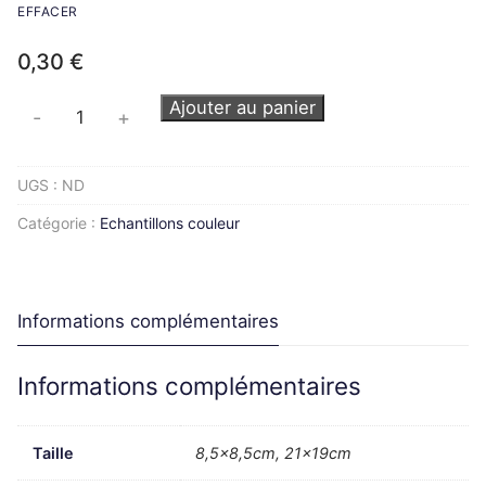
EFFACER
0,30
€
quantité
Ajouter au panier
-
+
de
Nice
UGS :
ND
Walnut
-
Catégorie :
Echantillons couleur
D3810
OW
Informations complémentaires
Informations complémentaires
Taille
8,5×8,5cm, 21x19cm