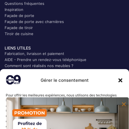
Questions fréquentes
Inspiration
Façade de porte
Façade de porte avec charnières
Façade de tiroir
Tiroir de cuisine
LIENS UTILES
Fabrication, livraison et paiement
AIDE - Prendre un rendez-vous téléphonique
Comment sont réalisés nos meubles ?
Qui sommes-nous ?
CGV
Gérer le consentement
Mentions légales
Politique de confidentialité
Pour offrir les meilleures expériences, nous utilisons des technologies
Plan du site
telles que les cookies pour stocker et/ou accéder aux informations des
Accès Presse
appareils. Le fait de consentir à ces technologies nous permettra de
traiter des données telles que le comportement de navigation ou les ID
LIENS RAPIDES
uniques sur ce site. Le fait de ne pas consentir ou de retirer son
consentement peut avoir un effet négatif sur certaines caractéristiques
Accueil
et fonctions.
Mon compte