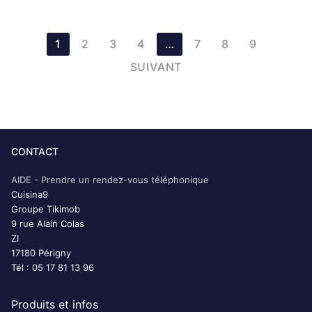
Pagination
1
2
3
4
…
7
8
9
des
SUIVANT
publications
CONTACT
AIDE - Prendre un rendez-vous téléphonique
Cuisina9
Groupe Tikimob
9 rue Alain Colas
ZI
17180 Périgny
Tél : 05 17 81 13 96
Produits et infos