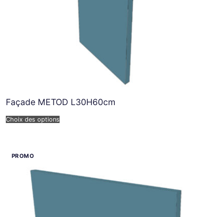
Façade METOD L30H60cm
Choix des options