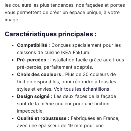
les couleurs les plus tendances, nos façades et portes
Complément rénovation de cuisine
Façade de tiroir
Façade de porte
Pour caissons Ixina
vous permettent de créer un espace unique, à votre
image.
Complément rénovation de cuisine
Façade de tiroir
Façade de porte
Pour caissons Lapeyre
Caractéristiques principales :
Complément rénovation de cuisine
Façade de tiroir
Façade de porte
Pour caissons Mobalpa
Compatibilité :
Conçues spécialement pour les
Complément rénovation de cuisine
Façade de tiroir
Façade de porte
Pour caissons Schmidt
caissons de cuisine IKEA Faktum.
Pré-percées :
Installation facile grâce aux trous
Complément rénovation de cuisine
Façade de tiroir
Façade de porte
Pour caissons SoCoo’c
pré-percés, parfaitement adaptés.
Choix des couleurs :
Plus de 30 couleurs de
Complément rénovation de cuisine
Façade de tiroir
Façade de porte
finition disponibles, pour répondre à tous les
Complément rénovation de cuisine
Façade de tiroir
styles et envies.
Voir tous les échantillons
Design soigné :
Les deux faces de la façade
Complément rénovation de cuisine
sont de la même couleur pour une finition
impeccable.
Qualité et robustesse :
Fabriquées en France,
avec une épaisseur de 19 mm pour une