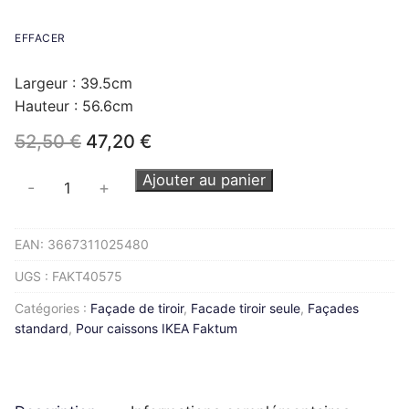
EFFACER
Largeur : 39.5cm
Hauteur : 56.6cm
Le
Le
52,50
€
47,20
€
prix
prix
initial
actuel
quantité
Ajouter au panier
-
+
était :
est :
de
52,50 €.
47,20 €.
Façade
EAN:
3667311025480
de
tiroir
UGS :
FAKT40575
FAKTUM
Catégories :
Façade de tiroir
,
Facade tiroir seule
,
Façades
L40H57cm
standard
,
Pour caissons IKEA Faktum