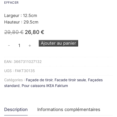
EFFACER
Largeur : 12.5cm
Hauteur : 29.5cm
Le
Le
29,80
€
26,80
€
prix
prix
initial
actuel
quantité
Ajouter au panier
-
+
était :
est :
de
29,80 €.
26,80 €.
Façade
EAN:
3667311027132
de
tiroir
UGS :
FAKT30135
FAKTUM
Catégories :
Façade de tiroir
,
Facade tiroir seule
,
Façades
L30H13cm
standard
,
Pour caissons IKEA Faktum
Description
Informations complémentaires