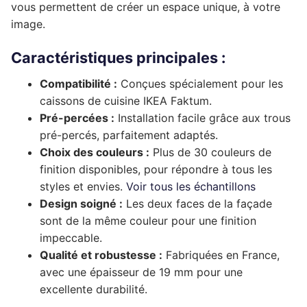
vous permettent de créer un espace unique, à votre
Complément rénovation de cuisine
Façade de tiroir
image.
Façade de porte
Pour caissons Ixina
Complément rénovation de cuisine
Façade de tiroir
Façade de porte
Pour caissons Lapeyre
Caractéristiques principales :
Compatibilité :
Conçues spécialement pour les
Complément rénovation de cuisine
Façade de tiroir
Façade de porte
Pour caissons Mobalpa
caissons de cuisine IKEA Faktum.
Complément rénovation de cuisine
Façade de tiroir
Façade de porte
Pour caissons Schmidt
Pré-percées :
Installation facile grâce aux trous
pré-percés, parfaitement adaptés.
Complément rénovation de cuisine
Façade de tiroir
Façade de porte
Pour caissons SoCoo’c
Choix des couleurs :
Plus de 30 couleurs de
finition disponibles, pour répondre à tous les
Complément rénovation de cuisine
Façade de tiroir
Façade de porte
styles et envies.
Voir tous les échantillons
Design soigné :
Les deux faces de la façade
Complément rénovation de cuisine
Façade de tiroir
sont de la même couleur pour une finition
Complément rénovation de cuisine
impeccable.
Qualité et robustesse :
Fabriquées en France,
avec une épaisseur de 19 mm pour une
excellente durabilité.