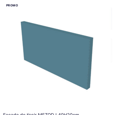
Façade de tiroir METOD L40H20cm