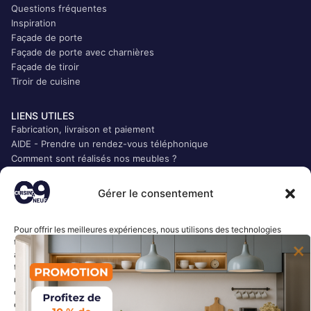
Questions fréquentes
Inspiration
Façade de porte
Façade de porte avec charnières
Façade de tiroir
Tiroir de cuisine
LIENS UTILES
Fabrication, livraison et paiement
AIDE - Prendre un rendez-vous téléphonique
Comment sont réalisés nos meubles ?
Qui sommes-nous ?
CGV
Gérer le consentement
Mentions légales
Politique de confidentialité
Pour offrir les meilleures expériences, nous utilisons des technologies
Plan du site
telles que les cookies pour stocker et/ou accéder aux informations des
Accès Presse
appareils. Le fait de consentir à ces technologies nous permettra de
traiter des données telles que le comportement de navigation ou les ID
LIENS RAPIDES
uniques sur ce site. Le fait de ne pas consentir ou de retirer son
consentement peut avoir un effet négatif sur certaines caractéristiques
Accueil
et fonctions.
Mon compte