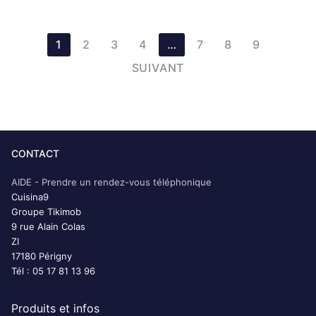
Pagination
1
2
3
4
…
7
8
9
des
SUIVANT
publications
CONTACT
AIDE - Prendre un rendez-vous téléphonique
Cuisina9
Groupe Tikimob
9 rue Alain Colas
ZI
17180 Périgny
Tél : 05 17 81 13 96
Produits et infos