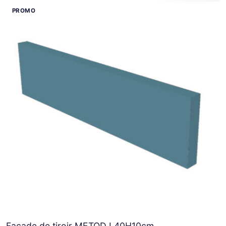
Façade de tiroir METOD L40H10cm