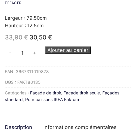
EFFACER
Largeur : 79.50cm
Hauteur : 12.5cm
Le
Le
33,90
€
30,50
€
prix
prix
initial
actuel
quantité
Ajouter au panier
-
+
était :
est :
de
33,90 €.
30,50 €.
Façade
EAN:
3667311019878
de
tiroir
UGS :
FAKT80135
FAKTUM
Catégories :
Façade de tiroir
,
Facade tiroir seule
,
Façades
L80H13cm
standard
,
Pour caissons IKEA Faktum
Description
Informations complémentaires