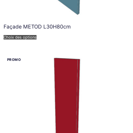
Façade METOD L30H80cm
Choix des options