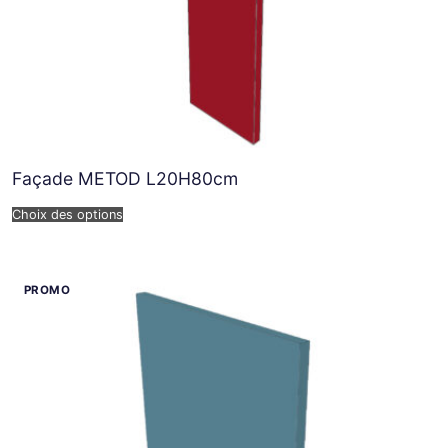
Façade METOD L20H80cm
Choix des options