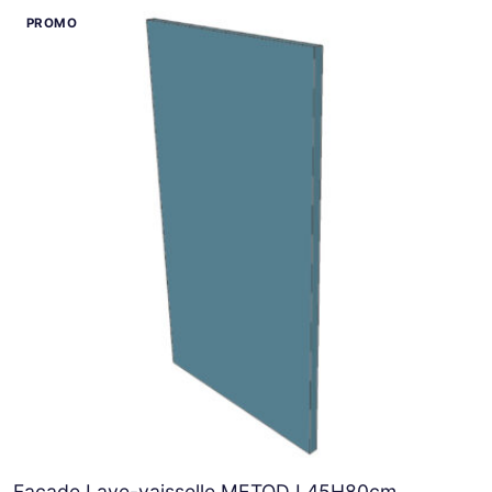
Façade Lave-vaisselle METOD L45H80cm