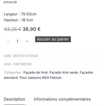
EFFACER
Largeur : 79.50cm
Hauteur : 18.1cm
Le
Le
43,25
€
38,90
€
prix
prix
initial
actuel
quantité
Ajouter au panier
-
+
était :
est :
de
43,25 €.
38,90 €.
Façade
EAN:
3667311019540
de
tiroir
UGS :
FAKT80195
FAKTUM
Catégories :
Façade de tiroir
,
Facade tiroir seule
,
Façades
L80H19cm
standard
,
Pour caissons IKEA Faktum
Description
Informations complémentaires