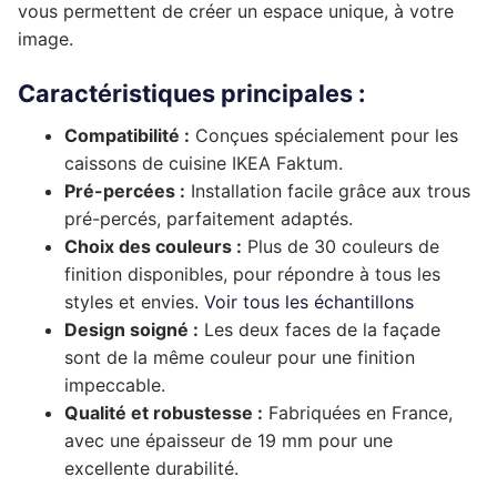
vous permettent de créer un espace unique, à votre
Complément rénovation de cuisine
Façade de tiroir
image.
Façade de porte
Pour caissons Ixina
Complément rénovation de cuisine
Façade de tiroir
Façade de porte
Pour caissons Lapeyre
Caractéristiques principales :
Compatibilité :
Conçues spécialement pour les
Complément rénovation de cuisine
Façade de tiroir
Façade de porte
Pour caissons Mobalpa
caissons de cuisine IKEA Faktum.
Complément rénovation de cuisine
Façade de tiroir
Façade de porte
Pour caissons Schmidt
Pré-percées :
Installation facile grâce aux trous
pré-percés, parfaitement adaptés.
Complément rénovation de cuisine
Façade de tiroir
Façade de porte
Pour caissons SoCoo’c
Choix des couleurs :
Plus de 30 couleurs de
finition disponibles, pour répondre à tous les
Complément rénovation de cuisine
Façade de tiroir
Façade de porte
styles et envies.
Voir tous les échantillons
Design soigné :
Les deux faces de la façade
Complément rénovation de cuisine
Façade de tiroir
sont de la même couleur pour une finition
Complément rénovation de cuisine
impeccable.
Qualité et robustesse :
Fabriquées en France,
avec une épaisseur de 19 mm pour une
excellente durabilité.