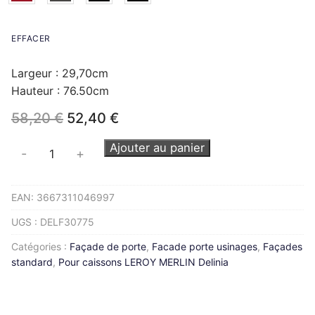
EFFACER
Largeur : 29,70cm
Hauteur : 76.50cm
Le
Le
58,20
€
52,40
€
prix
prix
initial
actuel
quantité
Ajouter au panier
-
+
était :
est :
de
58,20 €.
52,40 €.
Façade
EAN:
3667311046997
DELINIA
L30H77cm
UGS :
DELF30775
Catégories :
Façade de porte
,
Facade porte usinages
,
Façades
standard
,
Pour caissons LEROY MERLIN Delinia