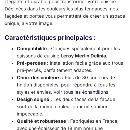
élégante et durable pour transformer votre cuisine.
Déclinées dans les couleurs les plus tendances, nos
Complément rénovation de cuisine
Façade de tiroir
Façade de porte
Pour caissons Ixina
façades et portes vous permettent de créer un espace
Complément rénovation de cuisine
Façade de tiroir
Façade de porte
unique, à votre image.
Pour caissons Lapeyre
Complément rénovation de cuisine
Façade de tiroir
Façade de porte
Pour caissons Mobalpa
Caractéristiques principales :
Complément rénovation de cuisine
Compatibilité :
Conçues spécialement pour les
Façade de tiroir
Façade de porte
Pour caissons Schmidt
caissons de cuisine
Leroy Merlin Delinia
.
Complément rénovation de cuisine
Façade de tiroir
Façade de porte
Pour caissons SoCoo’c
Pré-percées :
Installation facile grâce aux trous
pré-percés, parfaitement adaptés.
Complément rénovation de cuisine
Façade de tiroir
Façade de porte
Choix des couleurs :
Plus de 30 couleurs de
finition disponibles, pour répondre à tous les
Complément rénovation de cuisine
Façade de tiroir
styles et envies.
Voir tous les échantillons
Design soigné :
Les deux faces de la façade
Complément rénovation de cuisine
sont de la même couleur pour une finition
impeccable.
Qualité et robustesse :
Fabriquées en France,
avec une épaisseur de 19 mm pour une