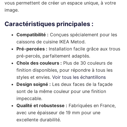
vous permettent de créer un espace unique, à votre
Complément rénovation de cuisine
Façade de tiroir
image.
Façade de porte
Pour caissons Ixina
Complément rénovation de cuisine
Façade de tiroir
Façade de porte
Pour caissons Lapeyre
Caractéristiques principales :
Compatibilité :
Conçues spécialement pour les
Complément rénovation de cuisine
Façade de tiroir
Façade de porte
Pour caissons Mobalpa
caissons de cuisine IKEA Metod.
Complément rénovation de cuisine
Façade de tiroir
Façade de porte
Pour caissons Schmidt
Pré-percées :
Installation facile grâce aux trous
pré-percés, parfaitement adaptés.
Complément rénovation de cuisine
Façade de tiroir
Façade de porte
Pour caissons SoCoo’c
Choix des couleurs :
Plus de 30 couleurs de
finition disponibles, pour répondre à tous les
Complément rénovation de cuisine
Façade de tiroir
Façade de porte
styles et envies.
Voir tous les échantillons
Design soigné :
Les deux faces de la façade
Complément rénovation de cuisine
Façade de tiroir
sont de la même couleur pour une finition
Complément rénovation de cuisine
impeccable.
Qualité et robustesse :
Fabriquées en France,
avec une épaisseur de 19 mm pour une
excellente durabilité.