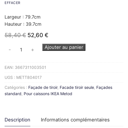
EFFACER
Largeur : 79.7cm
Hauteur : 39.7cm
Le
Le
58,40
€
52,60
€
prix
prix
initial
actuel
quantité
Ajouter au panier
-
+
était :
est :
de
58,40 €.
52,60 €.
Façade
EAN:
3667311003501
de
tiroir
UGS :
METT804017
METOD
Catégories :
Façade de tiroir
,
Facade tiroir seule
,
Façades
L80H40cm
standard
,
Pour caissons IKEA Metod
Description
Informations complémentaires