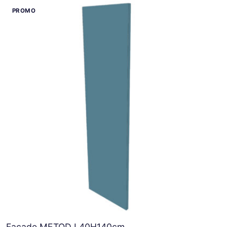
Façade METOD L40H140cm