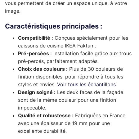
vous permettent de créer un espace unique, à votre
Complément rénovation de cuisine
Façade de tiroir
image.
Façade de porte
Pour caissons Ixina
Complément rénovation de cuisine
Façade de tiroir
Façade de porte
Pour caissons Lapeyre
Caractéristiques principales :
Compatibilité :
Conçues spécialement pour les
Complément rénovation de cuisine
Façade de tiroir
Façade de porte
Pour caissons Mobalpa
caissons de cuisine IKEA Faktum.
Complément rénovation de cuisine
Façade de tiroir
Façade de porte
Pour caissons Schmidt
Pré-percées :
Installation facile grâce aux trous
pré-percés, parfaitement adaptés.
Complément rénovation de cuisine
Façade de tiroir
Façade de porte
Pour caissons SoCoo’c
Choix des couleurs :
Plus de 30 couleurs de
finition disponibles, pour répondre à tous les
Complément rénovation de cuisine
Façade de tiroir
Façade de porte
styles et envies.
Voir tous les échantillons
Design soigné :
Les deux faces de la façade
Complément rénovation de cuisine
Façade de tiroir
sont de la même couleur pour une finition
Complément rénovation de cuisine
impeccable.
Qualité et robustesse :
Fabriquées en France,
avec une épaisseur de 19 mm pour une
excellente durabilité.