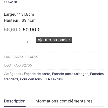
EFFACER
Largeur : 31.8cm
Hauteur : 69.4cm
Le
Le
56,60
€
50,90
€
prix
prix
initial
actuel
quantité
Ajouter au panier
-
+
était :
est :
de
56,60 €.
50,90 €.
Façade
EAN:
3667311034727
FAKTUM
L32H70cm
UGS :
FAKF32705
Catégories :
Façade de porte
,
Facade porte usinages
,
Façades
standard
,
Pour caissons IKEA Faktum
Description
Informations complémentaires