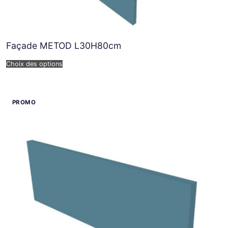
Façade METOD L30H80cm
Choix des options