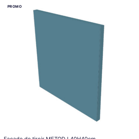
Façade de tiroir METOD L40H40cm